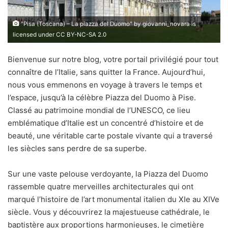
"
Pisa (Toscana) – La piazza del Duomo
" by
giovanni_novara
is
licensed under
CC BY-NC-SA 2.0
Bienvenue sur notre blog, votre portail privilégié pour tout
connaître de l’Italie, sans quitter la France. Aujourd’hui,
nous vous emmenons en voyage à travers le temps et
l’espace, jusqu’à la célèbre Piazza del Duomo à Pise.
Classé au patrimoine mondial de l’UNESCO, ce lieu
emblématique d’Italie est un concentré d’histoire et de
beauté, une véritable carte postale vivante qui a traversé
les siècles sans perdre de sa superbe.
Sur une vaste pelouse verdoyante, la Piazza del Duomo
rassemble quatre merveilles architecturales qui ont
marqué l’histoire de l’art monumental italien du XIe au XIVe
siècle. Vous y découvrirez la majestueuse cathédrale, le
baptistère aux proportions harmonieuses, le cimetière