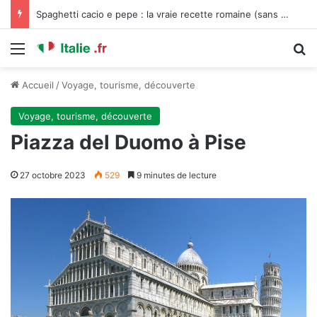
Spaghetti cacio e pepe : la vraie recette romaine (sans crème, sans compromis)
Menu
R
Accueil
/
Voyage, tourisme, découverte
Voyage, tourisme, découverte
Piazza del Duomo à Pise
27 octobre 2023
529
9 minutes de lecture