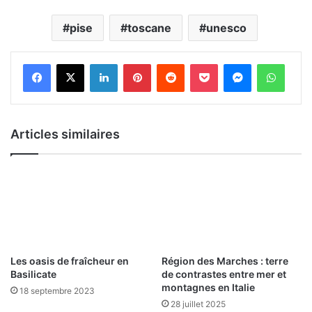
pise
toscane
unesco
Linkedin
Pinterest
Reddit
Pocket
Messenger
Whats
Articles similaires
Les oasis de fraîcheur en
Région des Marches : terre
Basilicate
de contrastes entre mer et
montagnes en Italie
18 septembre 2023
28 juillet 2025