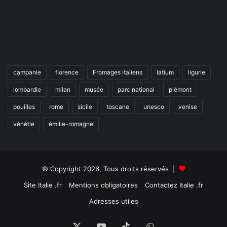
campanie
florence
Fromages italiens
latium
ligurie
lombardie
milan
musée
parc national
piémont
pouilles
rome
sicile
toscane
unesco
venise
vénétie
émilie-romagne
© Copyright 2026, Tous droits réservés |
Site Italie .fr
Mentions obligatoires
Contactez Italie .fr
Adresses utiles
X
YouTube
TikTok
WhatsApp