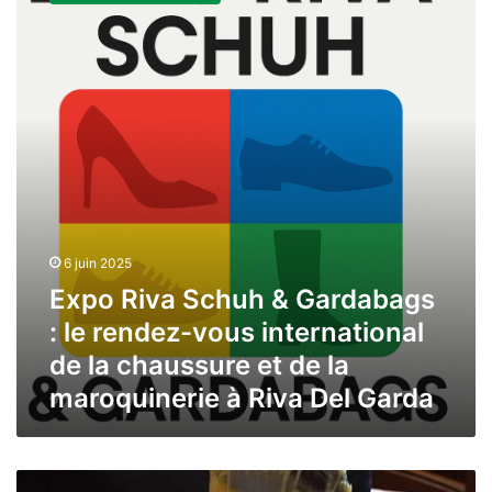
&
Gardabags
:
le
rendez-
vous
international
de
la
chaussure
et
6 juin 2025
de
Expo Riva Schuh & Gardabags
la
maroquinerie
: le rendez-vous international
à
de la chaussure et de la
Riva
Del
maroquinerie à Riva Del Garda
Garda
Polenta