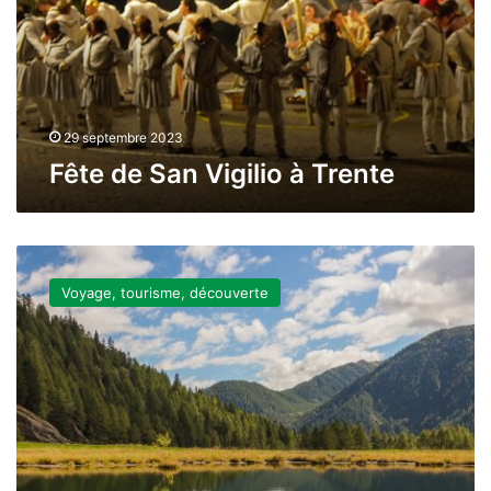
Trente
29 septembre 2023
Fête de San Vigilio à Trente
Parc
national
Voyage, tourisme, découverte
du
Stelvio