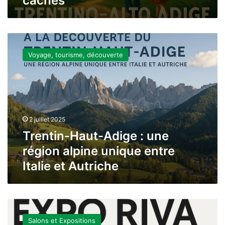
cachés
Trentin-
Haut-
Voyage, tourisme, découverte
Adige
:
une
région
alpine
unique
2 juillet 2025
entre
Italie
Trentin-Haut-Adige : une
et
région alpine unique entre
Autriche
Italie et Autriche
Expo
Riva
Salons et Expositions
Schuh