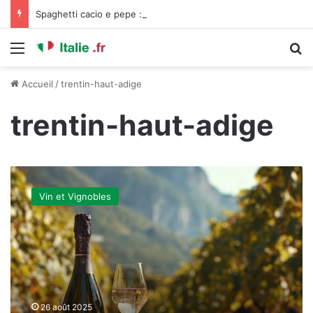
Spaghetti cacio e pepe : la vraie recette romaine (sans crème, sans compromis)
Menu
R
Accueil
/
trentin-haut-adige
trentin-haut-adige
Trentodoc
:
Vin et Vignobles
le
vin
pétillant
des
Dolomites
26 août 2025