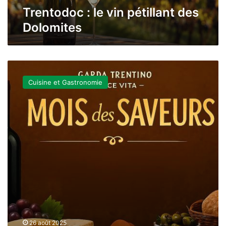
Trentodoc : le vin pétillant des
Dolomites
Mese
del
Cuisine et Gastronomie
gusto
à
Garda
Trentino
:
l’automne
des
saveurs
locales
26 août 2025