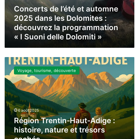
Suoni
Concerts de l’été et automne
delle
Dolomiti »
2025 dans les Dolomites :
découvrez la programmation
« I Suoni delle Dolomiti »
Région
Trentin‑Haut‑Adige
Voyage, tourisme, découverte
:
histoire,
nature
et
trésors
cachés
6 août 2025
Région Trentin‑Haut‑Adige :
histoire, nature et trésors