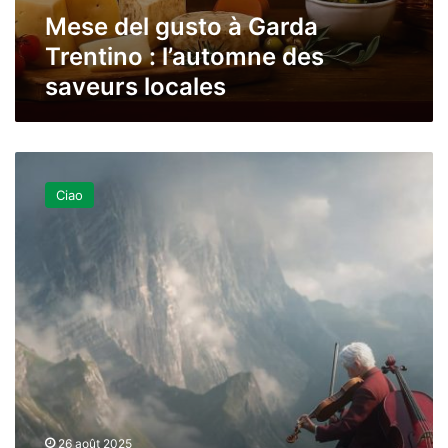
Mese del gusto à Garda
Trentino : l’automne des
saveurs locales
Concerts
de
Ciao
l’été
et
automne
2025
dans
les
Dolomites
:
découvrez
la
programmation
« I
26 août 2025