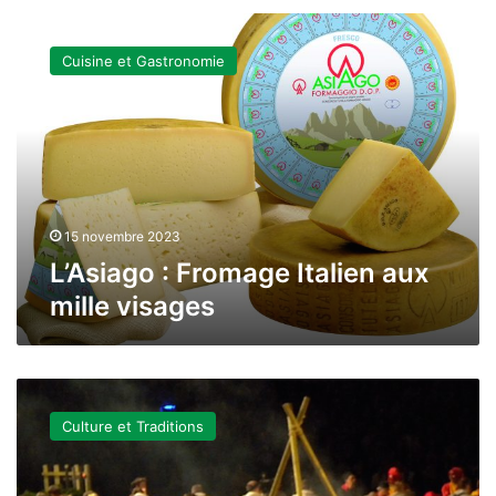
L’Asiago
:
Cuisine et Gastronomie
Fromage
Italien
aux
mille
visages
15 novembre 2023
L’Asiago : Fromage Italien aux
mille visages
Fête
de
Culture et Traditions
San
Vigilio
à