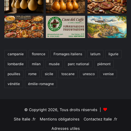
campanie
florence
Fromages italiens
latium
ligurie
lombardie
milan
musée
parc national
piémont
pouilles
rome
sicile
toscane
unesco
venise
vénétie
émilie-romagne
© Copyright 2026, Tous droits réservés |
Site Italie .fr
Mentions obligatoires
Contactez Italie .fr
Adresses utiles