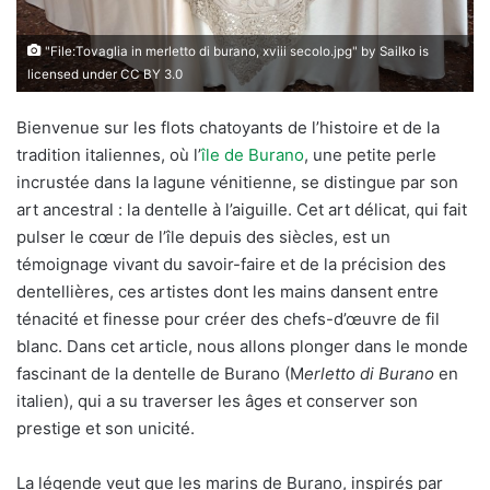
"
File:Tovaglia in merletto di burano, xviii secolo.jpg
" by
Sailko
is
licensed under
CC BY 3.0
Bienvenue sur les flots chatoyants de l’histoire et de la
tradition italiennes, où l’
île de Burano
, une petite perle
incrustée dans la lagune vénitienne, se distingue par son
art ancestral : la dentelle à l’aiguille. Cet art délicat, qui fait
pulser le cœur de l’île depuis des siècles, est un
témoignage vivant du savoir-faire et de la précision des
dentellières, ces artistes dont les mains dansent entre
ténacité et finesse pour créer des chefs-d’œuvre de fil
blanc. Dans cet article, nous allons plonger dans le monde
fascinant de la dentelle de Burano (M
erletto di Burano
en
italien), qui a su traverser les âges et conserver son
prestige et son unicité.
La légende veut que les marins de Burano, inspirés par