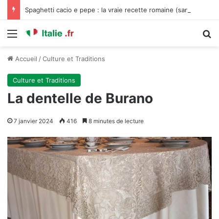
Spaghetti cacio e pepe : la vraie recette romaine (sans crème, sans compromis)
Menu
R
Accueil
/
Culture et Traditions
Culture et Traditions
La dentelle de Burano
7 janvier 2024
416
8 minutes de lecture