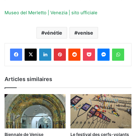
Museo del Merletto | Venezia | sito ufficiale
vénétie
venise
Linkedin
Pinterest
Reddit
Pocket
Messenger
Whats
Articles similaires
Biennale de Venise
Le festival des cerfs-volants